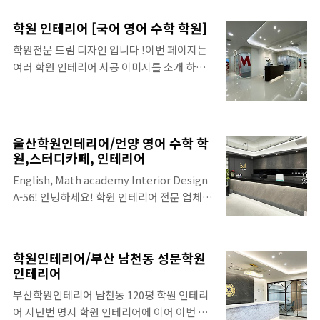
많은 학원 인데요~양산 65평 글로벌 어학원,
를 약속 드립니다 ..
일광45평 글로벌탑 어학원에 이어서 세번째로
학원 인테리어 [국어 영어 수학 학원]
75평 학원 확장공사를 의뢰해주신 원장님 이
학원전문 드림 디자인 입니다 !이번 페이지는
십니다. 45평 학원을 운영 하시면서 강의실 부
여러 학원 인테리어 시공 이미지를 소개 하는
족으로 확장을 하게 되어이번 75평 학원 공사
페이지 입니다.많은 학원을 한번에 모두 올리
는 강의실 위주의 학원으로 구성을 하게 되었
기에는 분량이 너무 많아서 한 학원당 4~5장
습니다. 사실 앞전 학원은 인포메이션과 로비
정도의 이미지만 올려 봅니다. 부산 명지 오션
가 자리를 아주 많이 차지하여 강의실이 부족
정모클 학원 [국어 영어 수학] 120py 울산 언
해진 관계로이번 확장 공사를 하면서는 로비와
울산학원인테리어/언양 영어 수학 학
양 무한재 학원 [수학 스터디카페] 160py 부산
인포 부분을 좀 적게 디자인을 잡아서 실용적
원,스터디카페, 인테리어
남천동 성문학원 [국어 영어 수학] 120py 양산
인 학원이 되었습니다. ▼ 간단한 수납과 출석
English, Math academy Interior Design
동면 비상잉글리쉬아이 학원 [영어] 27py 김
체크를 할수있는 접이식 간이 인포를 만들었습
A-56! 안녕하세요! 학원 인테리어 전문 업체
해 율하 어썸 학원 [수학] 37py 양산 물금 로르
니다. ▼ 랩실 입..
'드림 디자인'입니다.오늘은 울산학원인테리
쉽 학원 [영어] 53py 부산 명륜동 큰뜻 학원
어[언양 영어 수학 학원 시공 이미지를] 소개합
[국어] 48py 김해 장유 YBM잉글루 학원 [영
니다.지난번에 올린 부산 남천동 성문학원에
어] 45py 김해 주촌 새로이 학원 [수학] 55py
학원인테리어/부산 남천동 성문학원
이어서 이번엔 학원과,스터디카페를 같이 공
인테리어
부산 신호동 위너스 학원..
사한 현장 입니다! ▼ 인포메이션CLIENT: 울
부산학원인테리어 남천동 120평 학원 인테리
산 언양 AREA:530m2/ 160py 제일아래 동영
어 지난번 명지 학원 인테리어에 이어 이번 부
상 속에 많은 시공 이미지를 넣어 놓아서 사진