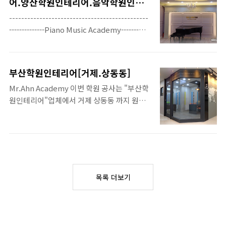
과 거의 흡사한 3D 사진을 비교해 보았는데요
어.양산학원인테리어.음악학원인테
드림인테리어 에서 두번째 공사를 하게 되었습
리어.
~ 이처럼 "학원" 인테리어 공사전에 3D 이미
----------------------------------------------
니다 잊지 않고 인테리어 공사를 다시 한번 맡
지를 만들어 놓고 공사를 하게되면 여러가ㅏ지
--------------Piano Music Academy-------
겨주신 원장님께 진심으로 감사 드립니
로 편리한 점이 많습니다^^
----------------------------------------------
다.*^^* 이번 인테리어 공사 역시 오픈 천정을
-------- 오늘 소개할 양산.물금.학원 인테리
요구 하셔서... 엄청 높은 천고 때문에 고생을
어 공사는 프로방스풍의 피아노 음악 학원 입
좀 하였습니다 ~ ^^ 보이는 사진은 무대 와 단
부산학원인테리어[거제.상동동]
니다. 무대의 프로방스 아트월 기둥과 문양
상을 만들어 아이들이 발표를 할수 있는 공간
Mr.Ahn Academy 이번 학원 공사는 "부산학
은.. 매우 큰 사이즈 로.. 기성 몰딩과 문양을 사
인데요 ~ 폴딩 도어를 설치하여 두개의 강의실
원인테리어"업체에서 거제 상동동 까지 원정
용할수가 없어서 일일이 수작업으로 만들어서
을 하나로 사용하여 세미나 실로..
을 가서 공사를 하게 되었습니다... 오늘 소개
시공을 하는 어려운 작업을 하였습니다
할 학원은 영어.수학을 같이 하는학원으로 비
^^ 어려운 수작업으로 노력을 한 결과는
상잉글리쉬아이 와 차 수학이라는 프랜차이즈
놀라울 정도로 아릅답습니다 *^^* 외부 복
를 같이 사용하는 학원 입니다 ^~^ 적은 평수
도 벽의 색상은 내부 보다는 좀더 진한 느낌으
학원의 허가조건을 충..
로 마감이 되었는데요 ~ 사실 색상은 아주 민
감..
목록 더보기