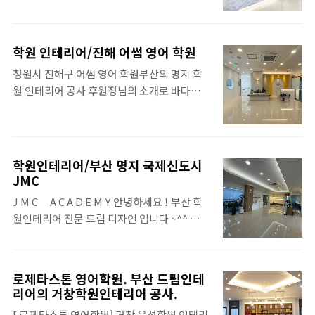
산학원인테리어는? 남천동 성문학원 입니다 .
이미지는 위 인포메이션 과 아래의 상담실만
완공 사진 및 3D 이미지를 올려 봅니다.남천동
올리는데요!자세한 시공 사진은 아래 영상을
성문 학원은 기존 건물의 재개발 관계로 부득
시청해 주세요!학원 인테리어 공사는? 가장 중
학원 인테리어/진해 어썸 영어 학원
이 이전 개원을 하게 되었습니다. 인포메이션
요한 것이 공간 배치가 아닐까 합니다.공간을
창원시 진해구 어썸 영어 학원부산의 명지 학
입니다.인포 데스크의 상판 과 책상판은 인조
효율적으로 배치를 하지 못하면 사용에 불편한
원 인테리어 공사 후원장님의 소개로 바다가
대리석으로 시공 되어 졌으며 아트월 벽면은
것은 물론이고 공간 낭비가 생기게 ..
보이는 창원,진해의 학원 인테리어 공사를 진
대리석 타일 입니다. 상담실 입니다.상담실은
행하게 되었습니다.이번 진해 학원 인테리어
칼라 샷시를 벤딩 처리하여 아치형으로 모양을
공사 역시 3D 도면을 완성하여 진행을 하게 되
내었습니다. 상담실 내부에서 외부를 바라로
었습니다.특징은 로비 한편에 징검 다리와 자
는 장면 입니다. 교무실 입니다.교무실은 격자
학원인테리어/부산 명지 국제신도시
갈과 조경 (조화) 화분이 색다른 포인트가 된
칼라 샷로 만들어 졌으며 내부에는 벽면 수납
JMC
학원 입니다. ▼ 3D 이미지 입니다드림 디자인
테이블을 제작하여 탑볼 세면기를 설치 하였습
J M C A C A D E M Y 안녕하세요 ! 부산 학
에서는 모든 학원 공사 시작전 3D 도면을 제작
니다. 학원내 스터디 카페실 입니다.드림디자
원인테리어 전문 드림 디자인 입니다 ~^^ 너무
하여 진행을 하고 있는데요 ~이번 창원, 진해
인은 부산 경남..
도 바쁜 일정 때문에 모처럼 완공 사진을 올려
영어 학원 역시 3D완성하여 공사에 들어 갔습
봅니다. 3D 이미지 인데요 보시는 것처럼 아
니다. ▼중앙의 기둥을 이용하여 대기 쇼파를
주 큰평수의 대형 학원 입니다 전체 분위기에
만들면서 벽조명을 시공하고 화단을 조성 하였
로제타스톤 영어학원. 부산 드림인테
어울리게 게시판도 약간 독특한 라운드를 주
리어의 거창학원인테리어 공사.
습니다 ◆ 두개의 동그란 라운드 시창과 백자
었습니다 ~ 교실 시창은 시야는 확보 되면서
갈과 징검다리를 연출한 모습 입니다 원장님
[ 로제타스톤 영어학원] 거창 윤성학원 인테리