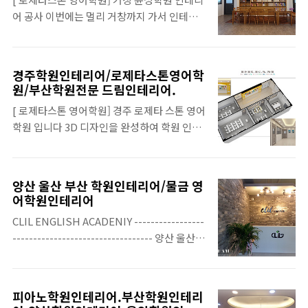
수업에 방해가 되지 않도록 좁다랗고 길게 만
께서 꼭! 하고 싶..
어 공사 이번에는 멀리 거창까지 가서 인테리
들었습니다... 학원 규모가 큰만큼 교실 공간
어 공사를 진행하게 되었는데요 ~ 소규모의 학
도 넉넉합니다 ~ 세미나실겸 대 강의실 인데
원을 운영하시던 원장님 께서 100평 규모의 대
요 ~ 계단식으로 단차를 주어서 집중도를 높였
형 학원으로 확장 이전을 하면서 저희 드림 인
습니다... 세미나실의 바닥은 카펫 입니다 곡
경주학원인테리어/로제타스톤영어학
테리어에서 공사를 하게 되었습니다. 먼저 아
유리의 라운드 디자인이 두더러 지게 좋아 보
원/부산학원전문 드림인테리어.
래와 같이 3D 도면을 완성하여 공사를 진행하
입니다 ~ 드림 인테리어는 학원 . 스터디카페
[ 로제타스톤 영어학원] 경주 로제타 스톤 영어
게 되었습니다. 드림인테리어는 모든 학원 인
인테리어 전문 업체입니다 전문성을 살려..
학원 입니다 3D 디자인을 완성하여 학원 인테
테리어 공사에 3D 이미지를 만들어 공사를 진
리어 공사를 하였는데요.~ 실물과 3D 를 한변
행 하고 있습니다... 학원의 평수가 크다보니
비교해 보는것도 좋을것 같아서 아래쪽에 비교
북카페를 만들 공간이 충분하고도 여유가 있습
사진도 한번 올려 봅니다... 이번 경주학원 인
니다 ^^ 상담실 인데요.. 요즘 많은 학원들이
양산 울산 부산 학원인테리어/물금 영
테리어 공사에서, 특별한 사항은 홀 뿐만 아니
일부 웨인스 코트 디자인을 원하고 계시는 것
어학원인테리어
라 강의실 까지 전체 폴리싱 타일을 시공 하였
같습니다 ^^ 웨인스코트 디자인과 함께 우측
CLIL ENGLISH ACADENIY -----------------
는데요 ~ 원래 바닥 상태가 너무 좋지를 않아서
의 하이그로시 디피용 책꽃이를 같이 제작 하
---------------------------------- 양산 울산
미장을 하던지 방통을 치던지 해야하는 상태
였습니다... 휴게실 입니다.. 휴게실은 원목..
부산 학원인테리어 전문 드림인테리어 입니
였습니다 그래서 데코타일 보다는 전체 포리싱
다. 이번 물금 영어학원 인테리어 공사는 작년
시공을 하게 된것입니다... 아래는 3D 이미지
6월에 인테리어 공사를 한 FTK 어학원 원장님
와 실제 시공 사진을 비교해본 것 입니다 실물
피아노학원인테리어.부산학원인테리
께서 같은 건물에 확장 개원을 함으로써 저희